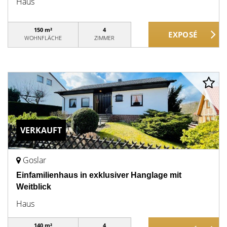
Haus
150 m²
4
WOHNFLÄCHE
ZIMMER
VERKAUFT
Goslar
Einfamilienhaus in exklusiver Hanglage mit
Weitblick
Haus
140 m²
4