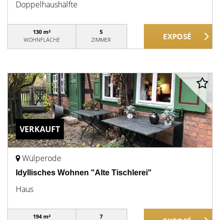
Doppelhaushälfte
130 m²
5
WOHNFLÄCHE
ZIMMER
VERKAUFT
Wülperode
Idyllisches Wohnen "Alte Tischlerei"
Haus
194 m²
7