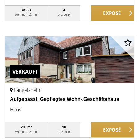
96 m²
4
WOHNFLÄCHE
ZIMMER
VERKAUFT
Langelsheim
Aufgepasst! Gepflegtes Wohn-/Geschäftshaus
Haus
200 m²
10
WOHNFLÄCHE
ZIMMER