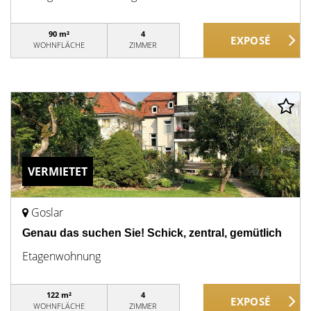
90 m²
4
WOHNFLÄCHE
ZIMMER
VERMIETET
Goslar
Genau das suchen Sie! Schick, zentral, gemütlich
Etagenwohnung
122 m²
4
WOHNFLÄCHE
ZIMMER