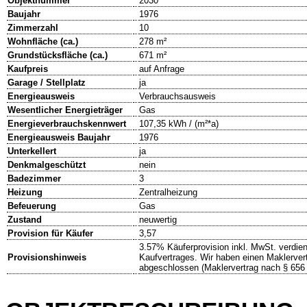
Objektnummer
2030
Baujahr
1976
Zimmerzahl
10
Wohnfläche (ca.)
278 m²
Grundstücksfläche (ca.)
671 m²
Kaufpreis
auf Anfrage
Garage / Stellplatz
ja
Energieausweis
Verbrauchsausweis
Wesentlicher Energieträger
Gas
Energieverbrauchskennwert
107,35 kWh / (m²*a)
Energieausweis Baujahr
1976
Unterkellert
ja
Denkmalgeschützt
nein
Badezimmer
3
Heizung
Zentralheizung
Befeuerung
Gas
Zustand
neuwertig
Provision für Käufer
3,57
3.57% Käuferprovision inkl. MwSt. verdient
Provisionshinweis
Kaufvertrages. Wir haben einen Maklervert
abgeschlossen (Maklervertrag nach § 65