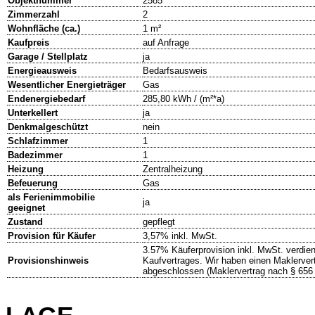
Objektnummer
2585
Zimmerzahl
2
Wohnfläche (ca.)
1 m²
Kaufpreis
auf Anfrage
Garage / Stellplatz
ja
Energieausweis
Bedarfsausweis
Wesentlicher Energieträger
Gas
Endenergiebedarf
285,80 kWh / (m²*a)
Unterkellert
ja
Denkmalgeschützt
nein
Schlafzimmer
1
Badezimmer
1
Heizung
Zentralheizung
Befeuerung
Gas
als Ferienimmobilie
ja
geeignet
Zustand
gepflegt
Provision für Käufer
3,57% inkl. MwSt.
3.57% Käuferprovision inkl. MwSt. verdient
Provisionshinweis
Kaufvertrages. Wir haben einen Maklervert
abgeschlossen (Maklervertrag nach § 65