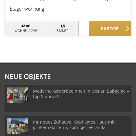
Etagenwohnung
42 m²
1,5
WOHNFLÄCHE
ZIMMER
NEUE OBJEKTE
Moderne Gewerbeeinheit in Goslar, Baßgeige –
top Standort!
Ihr neues Zuhause: Gepflegtes Haus mit
großem Garten & sonniger Veranda