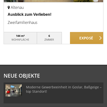
Altenau
Ausblick zum Verlieben!
Zweifamilienhaus
144 m²
6
WOHNFLÄCHE
ZIMMER
NEUE OBJEKTE
Moderne Gewerbeeinheit in Goslar, Baßgeige –
top Standort!