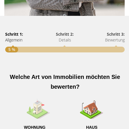
Schritt 1:
Schritt 2:
Schritt 3:
Allgemein
Details
Bewertung
5 %
S
A
Welche Art von Immobilien möchten Sie
bewerten?
W
<
WOHNUNG
HAUS