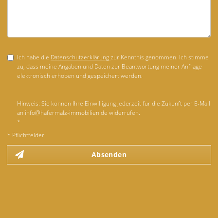
Ich habe die
Datenschutzerklärung
zur Kenntnis genommen. Ich stimme
zu, dass meine Angaben und Daten zur Beantwortung meiner Anfrage
elektronisch erhoben und gespeichert werden.
Hinweis: Sie können Ihre Einwilligung jederzeit für die Zukunft per E-Mail
an info@hafermalz-immobilien.de widerrufen.
*
* Pflichtfelder
Absenden