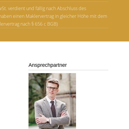
St. verdient und fällig nach Abschluss des
r haben einen Maklervertrag in gleicher Höhe mit dem
ervertrag nach § 656 c BGB)
Ansprechpartner