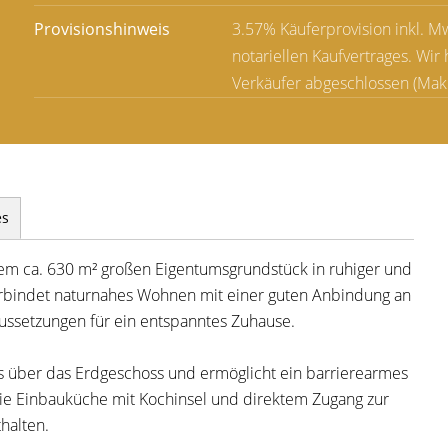
Provisionshinweis
3.57% Käuferprovision inkl. Mw
notariellen Kaufvertrages. Wi
Verkäufer abgeschlossen (Makl
es
nem ca. 630 m² großen Eigentumsgrundstück in ruhiger und
rbindet naturnahes Wohnen mit einer guten Anbindung an
aussetzungen für ein entspanntes Zuhause.
ils über das Erdgeschoss und ermöglicht ein barrierearmes
ie Einbauküche mit Kochinsel und direktem Zugang zur
halten.