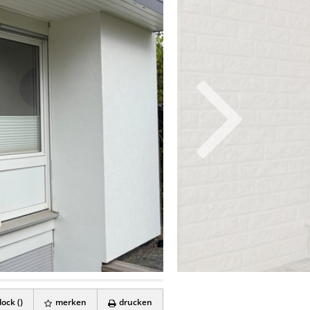
ock (
)
merken
drucken