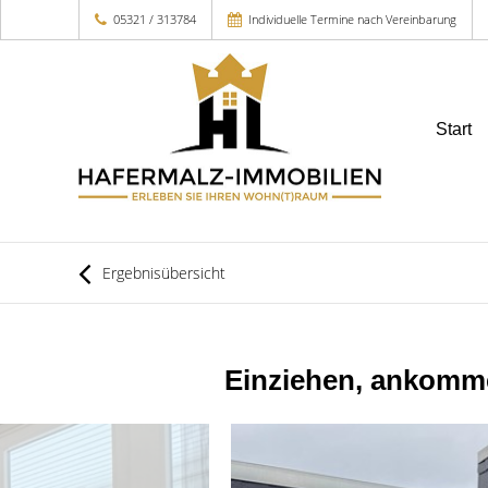
05321 / 313784
Individuelle Termine nach Vereinbarung
Start
Ergebnisübersicht
Einziehen, ankomme