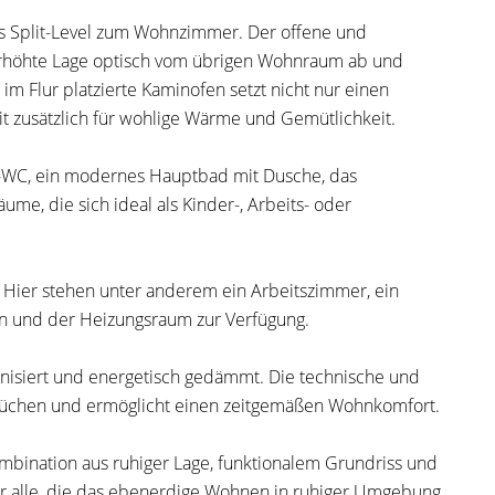
das Split-Level zum Wohnzimmer. Der offene und
 erhöhte Lage optisch vom übrigen Wohnraum ab und
im Flur platzierte Kaminofen setzt nicht nur einen
zeit zusätzlich für wohlige Wärme und Gemütlichkeit.
e-WC, ein modernes Hauptbad mit Dusche, das
me, die sich ideal als Kinder-, Arbeits- oder
 Hier stehen unter anderem ein Arbeitszimmer, ein
en und der Heizungsraum zur Verfügung.
isiert und energetisch gedämmt. Die technische und
rüchen und ermöglicht einen zeitgemäßen Wohnkomfort.
mbination aus ruhiger Lage, funktionalem Grundriss und
der alle, die das ebenerdige Wohnen in ruhiger Umgebung