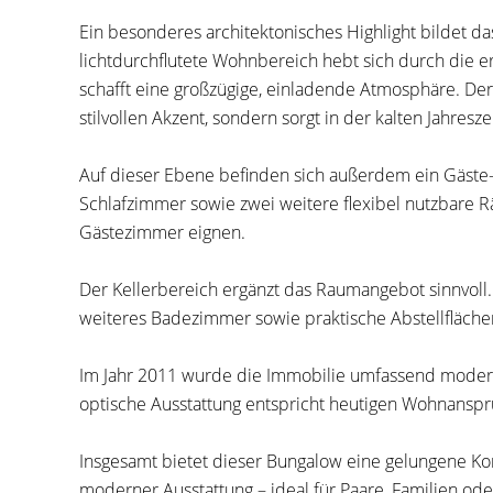
Ein besonderes architektonisches Highlight bildet 
lichtdurchflutete Wohnbereich hebt sich durch die
schafft eine großzügige, einladende Atmosphäre. Der 
stilvollen Akzent, sondern sorgt in der kalten Jahres
Auf dieser Ebene befinden sich außerdem ein Gäst
Schlafzimmer sowie zwei weitere flexibel nutzbare Räu
Gästezimmer eignen.
Der Kellerbereich ergänzt das Raumangebot sinnvoll.
weiteres Badezimmer sowie praktische Abstellfläch
Im Jahr 2011 wurde die Immobilie umfassend modern
optische Ausstattung entspricht heutigen Wohnansp
Insgesamt bietet dieser Bungalow eine gelungene Ko
moderner Ausstattung – ideal für Paare, Familien o