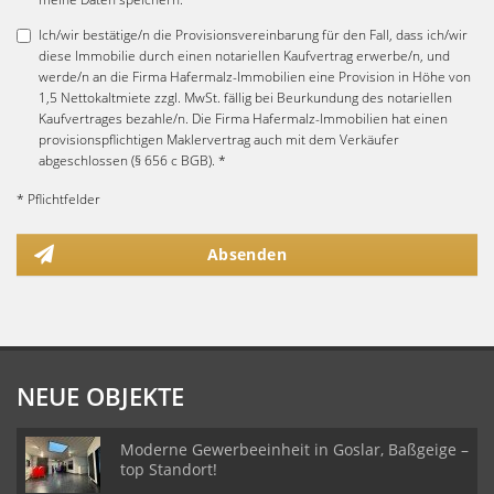
Ich/wir bestätige/n die Provisionsvereinbarung für den Fall, dass ich/wir
diese Immobilie durch einen notariellen Kaufvertrag erwerbe/n, und
werde/n an die Firma Hafermalz-Immobilien eine Provision in Höhe von
1,5 Nettokaltmiete zzgl. MwSt. fällig bei Beurkundung des notariellen
Kaufvertrages bezahle/n. Die Firma Hafermalz-Immobilien hat einen
provisionspflichtigen Maklervertrag auch mit dem Verkäufer
abgeschlossen (§ 656 c BGB). *
* Pflichtfelder
Absenden
NEUE OBJEKTE
Moderne Gewerbeeinheit in Goslar, Baßgeige –
top Standort!