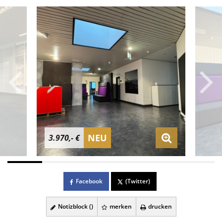
NEU
3.970,- €
Facebook
(Twitter)
Notizblock (
)
merken
drucken