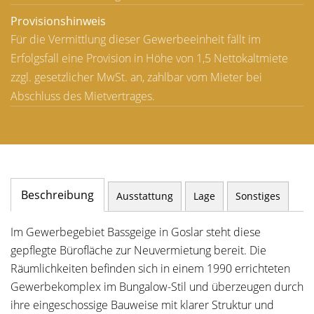
Provisionshinweis
Für die Vermittlung dieser Gewerbeeinheit fällt im
Erfolgsfall eine Provision in Höhe von 1,5 Nettokaltmiete
zzgl. gesetzlicher MwSt. an, zahlbar vom Mieter bei
Abschluss des Mietvertrages.
Beschreibung
Ausstattung
Lage
Sonstiges
Im Gewerbegebiet Bassgeige in Goslar steht diese
gepflegte Bürofläche zur Neuvermietung bereit. Die
Räumlichkeiten befinden sich in einem 1990 errichteten
Gewerbekomplex im Bungalow-Stil und überzeugen durch
ihre eingeschossige Bauweise mit klarer Struktur und