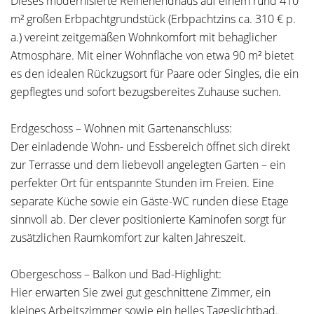
Dieses modernisierte Reihenendhaus auf einem rund 410
m² großen Erbpachtgrundstück (Erbpachtzins ca. 310 € p.
a.) vereint zeitgemäßen Wohnkomfort mit behaglicher
Atmosphäre. Mit einer Wohnfläche von etwa 90 m² bietet
es den idealen Rückzugsort für Paare oder Singles, die ein
gepflegtes und sofort bezugsbereites Zuhause suchen.
Erdgeschoss – Wohnen mit Gartenanschluss:
Der einladende Wohn- und Essbereich öffnet sich direkt
zur Terrasse und dem liebevoll angelegten Garten – ein
perfekter Ort für entspannte Stunden im Freien. Eine
separate Küche sowie ein Gäste-WC runden diese Etage
sinnvoll ab. Der clever positionierte Kaminofen sorgt für
zusätzlichen Raumkomfort zur kalten Jahreszeit.
Obergeschoss – Balkon und Bad-Highlight:
Hier erwarten Sie zwei gut geschnittene Zimmer, ein
kleines Arbeitszimmer sowie ein helles Tageslichtbad.