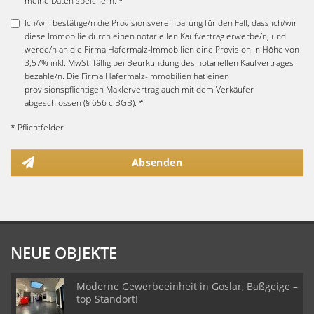
meine Daten speichern. *
Ich/wir bestätige/n die Provisionsvereinbarung für den Fall, dass ich/wir
diese Immobilie durch einen notariellen Kaufvertrag erwerbe/n, und
werde/n an die Firma Hafermalz-Immobilien eine Provision in Höhe von
3,57% inkl. MwSt. fällig bei Beurkundung des notariellen Kaufvertrages
bezahle/n. Die Firma Hafermalz-Immobilien hat einen
provisionspflichtigen Maklervertrag auch mit dem Verkäufer
abgeschlossen (§ 656 c BGB). *
* Pflichtfelder
Absenden
NEUE OBJEKTE
Moderne Gewerbeeinheit in Goslar, Baßgeige –
top Standort!